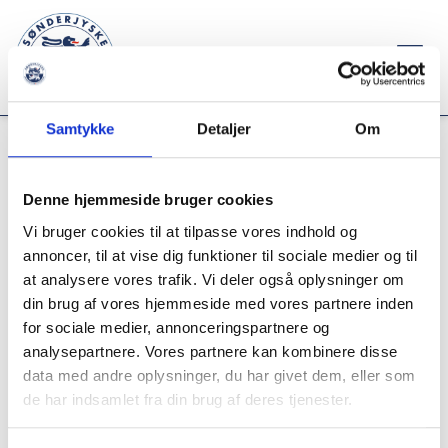
Kurv
(
0
)
Samtykke
Detaljer
Om
SØNDERJYSKE ISHOCKEY
Forside
Billetsalg
Denne hjemmeside bruger cookies
Vi bruger cookies til at tilpasse vores indhold og
Kategorier
annoncer, til at vise dig funktioner til sociale medier og til
MIN KONTO
at analysere vores trafik. Vi deler også oplysninger om
Billetsalg
din brug af vores hjemmeside med vores partnere inden
for sociale medier, annonceringspartnere og
BILLETSALG
analysepartnere. Vores partnere kan kombinere disse
data med andre oplysninger, du har givet dem, eller som
SÆSONKORT
de har indsamlet fra din brug af deres tjenester.
MAD & DRIKKE